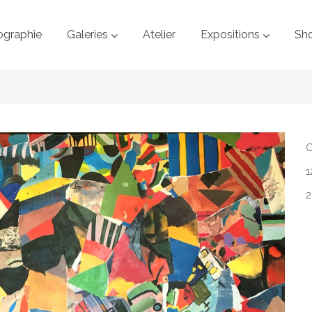
ographie
Galeries
Atelier
Expositions
Sh
C
1
2