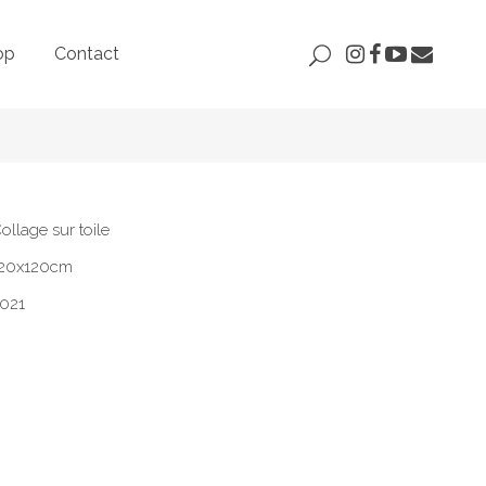
op
Contact
ollage sur toile
20x120cm
021