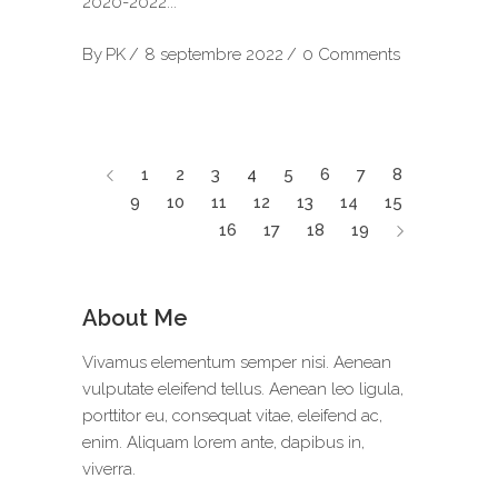
2020-2022
By
PK
8 septembre 2022
0 Comments
1
2
3
4
5
6
7
8
9
10
11
12
13
14
15
16
17
18
19
About Me
Vivamus elementum semper nisi. Aenean
vulputate eleifend tellus. Aenean leo ligula,
porttitor eu, consequat vitae, eleifend ac,
enim. Aliquam lorem ante, dapibus in,
viverra.