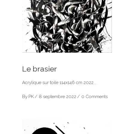
Le brasier
Acrylique sur toile 114x146 cm 2022
By
PK
8 septembre 2022
0 Comments