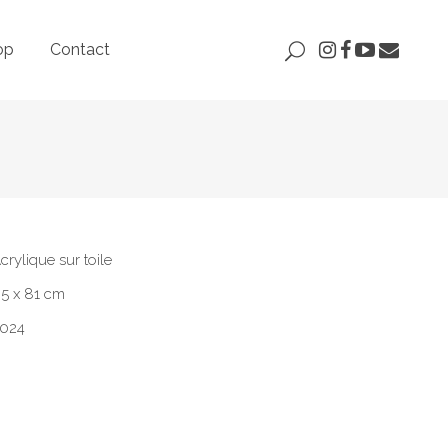
op
Contact
crylique sur toile
5 x 81 cm
024