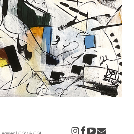
Légales
|
CGV & CGU