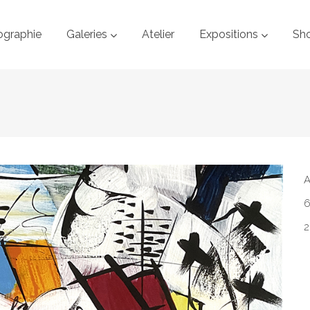
ographie
Galeries
Atelier
Expositions
Sh
A
6
2