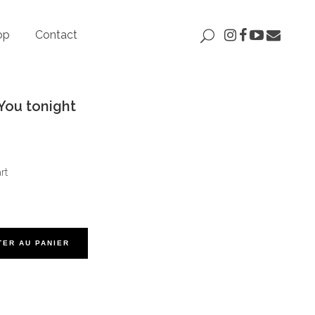
op
Contact
You tonight
rt
TER AU PANIER