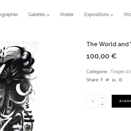
ographie
Galeries
Atelier
Expositions
Sh
The World and 
100,00
€
Catégorie :
Tirages d'a
Share:
AJOU